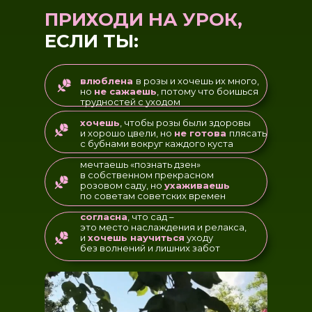
ПРИХОДИ НА УРОК,
ЕСЛИ ТЫ:
влюблена
в розы и хочешь их много,
но
не сажаешь
, потому что боишься
трудностей с уходом
хочешь
, чтобы розы были здоровы
и хорошо цвели, но
не готова
плясать
с бубнами вокруг каждого куста
мечтаешь «познать дзен»
в собственном прекрасном
розовом саду, но
ухаживаешь
по советам советских времен
согласна
, что сад –
это место наслаждения и релакса,
и
хочешь научиться
уходу
без волнений и лишних забот