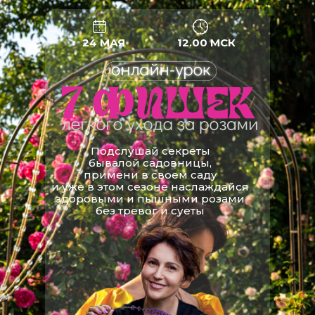
24 МАЯ
12.00 МСК
Подслушай секреты
бывалой садовницы,
примени в своем саду
и уже в этом сезоне наслаждайся
здоровыми и пышными розами
без тревог и суеты