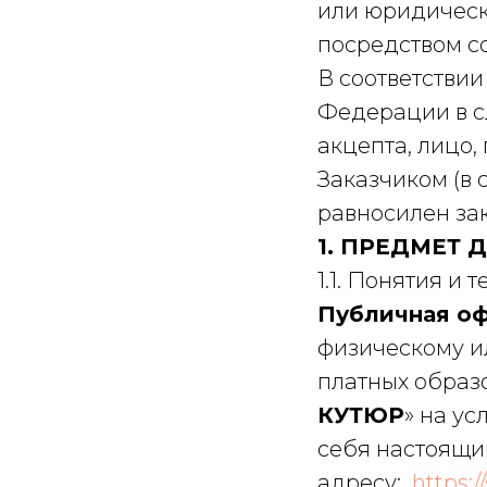
или юридически
посредством с
В соответствии
Федерации в с
акцепта, лицо,
Заказчиком (в 
равносилен за
1. ПРЕДМЕТ
1.1. Понятия и
Публичная оф
физическому и
платных образо
КУТЮР
» на у
себя настоящий
адресу:
https:/