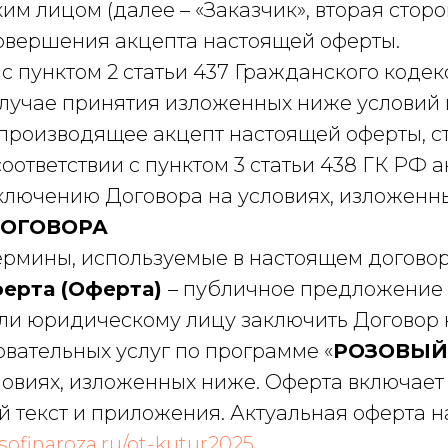
м лицом (далее – «Заказчик», вторая сторо
овершения акцепта настоящей оферты.
 с пунктом 2 статьи 437 Гражданского коде
лучае принятия изложенных ниже условий
 производящее акцепт настоящей оферты, с
соответствии с пунктом 3 статьи 438 ГК РФ 
ключению Договора на условиях, изложенны
 ДОГОВОРА
 термины, используемые в настоящем догово
ерта (Оферта)
– публичное предложение
ли юридическому лицу заключить Договор 
вательных услуг по программе «
РОЗОВЫЙ 
словиях, изложенных ниже. Оферта включает
 текст и приложения. Актуальная оферта н
/sofinaroza.ru/ot-kutur2025