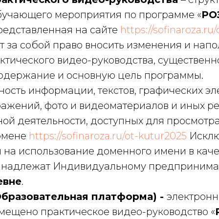
учающего мероприятия по программе «
РО
представленная на сайте
https://sofinaroza.ru
т за собой право вносить изменения и нап
ктического видео-руководства, существенн
одержание и основную цель программы.
пность информации, текстов, графических эл
ажений, фото и видеоматериалов и иных ре
ой деятельности, доступных для просмотра
омене
https://sofinaroza.ru/ot-kutur2025
Исклю
и на использование доменного имени в кач
инадлежат Индивидуальному предприним
евне
.
бразовательная платформа) -
электронн
змещено практическое видео-руководство «