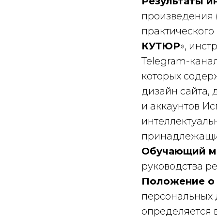
Результаты и
произведения 
практического 
КУТЮР
», инст
Telegram-кана
которых содер
дизайн сайта, 
и аккаунтов И
интеллектуаль
принадлежащ
Обучающий м
руководства ре
Положение о
персональных 
определяется 