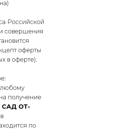
на)
кса Российской
 и совершения
тановится
акцепт оферты
х в оферте).
ре:
 любому
на получение
САД ОТ-
 в
аходится по