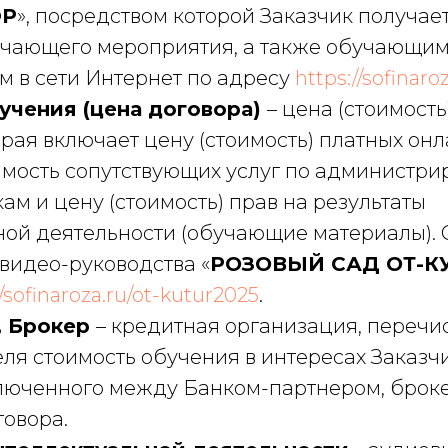
ЮР
», посредством которой Заказчик получает
чающего мероприятия, а также обучающим
 в сети Интернет по адресу
https://sofinaro
учения (цена договора)
– цена (стоимость
рая включает цену (стоимость) платных онл
имость сопутствующих услуг по администри
м и цену (стоимость) прав на результаты
ной деятельности (обучающие материалы). 
видео-руководства «
РОЗОВЫЙ САД ОТ-К
//sofinaroza.ru/ot-kutur2025
.
, Брокер
– кредитная организация, переч
ля стоимость обучения в интересах Заказч
люченного между Банком-партнером, брок
говора.