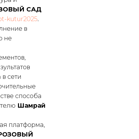
ЗОВЫЙ САД
/ot-kutur2025
.
олнение в
о не
ементов,
зультатов
 в сети
чительные
естве способа
ателю
Шамрай
ая платформа,
РОЗОВЫЙ