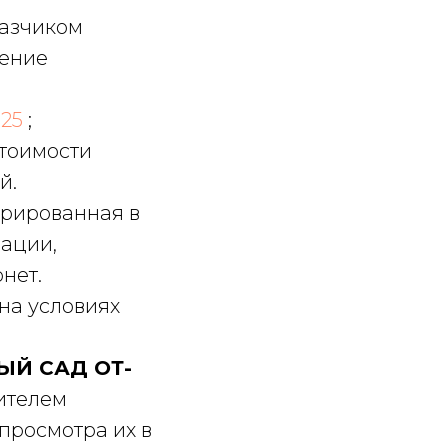
казчиком
шение
025
;
стоимости
й.
трированная в
ации,
рнет.
на условиях
ЫЙ САД ОТ-
ителем
просмотра их в