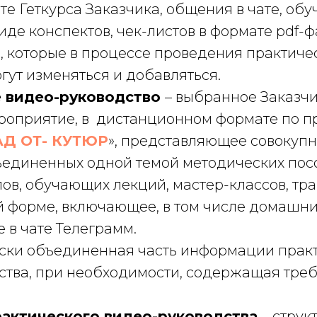
е Геткурса Заказчика, общения в чате, об
иде конспектов, чек-листов в формате pdf-
, которые в процессе проведения практиче
гут изменяться и добавляться.
 видео-руководство
– выбранное Заказч
оприятие, в дистанционном формате по п
Д ОТ- КУТЮР
», представляющее совокупн
ъединенных одной темой методических пос
ов, обучающих лекций, мастер-классов, тр
 форме, включающее, в том числе домашни
 в чате Телеграмм.
ски объединенная часть информации прак
ства, при необходимости, содержащая тре
актического видео-руководства
– струк