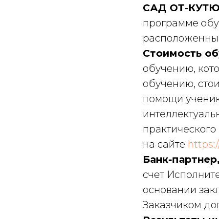
САД ОТ-КУТ
программе обу
расположенным
Стоимость об
обучению, кото
обучению, сто
помощи ученика
интеллектуаль
практического 
на сайте
https:
Банк-партнер
счет Исполните
основании зак
Заказчиком до