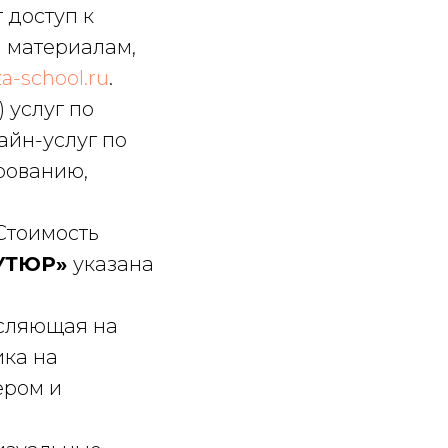
 доступ к
 материалам,
za-school.ru
.
) услуг по
айн-услуг по
рованию,
Стоимость
УТЮР»
указана
исляющая на
ика на
ером и