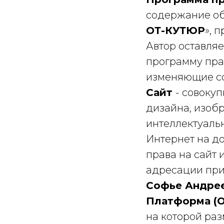
содержание об
ОТ-КУТЮР
», 
Автор оставляе
программу пра
изменяющие с
Сайт
- совоку
дизайна, изобр
интеллектуальн
Интернет на д
права на сайт 
адресации пр
Софье Андре
Платформа (О
на которой ра