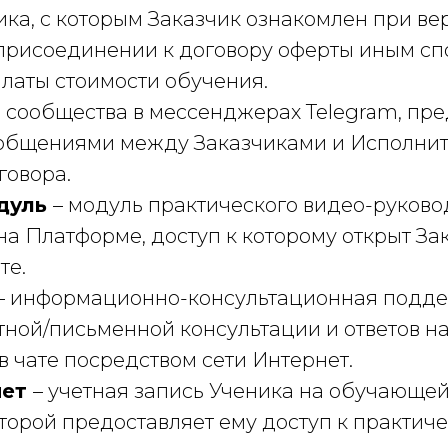
ика, с которым Заказчик ознакомлен при в
 присоединении к договору оферты иным с
латы стоимости обучения.
е сообщества в мессенджерах Telegram, пр
общениями между Заказчиками и Исполните
говора.
дуль
– модуль практического видео-руково
а Платформе, доступ к которому открыт Зак
те.
– информационно-консультационная подде
тной/письменной консультации и ответов на
в чате посредством сети Интернет.
нет
– учетная запись Ученика на обучающе
торой предоставляет ему доступ к практич