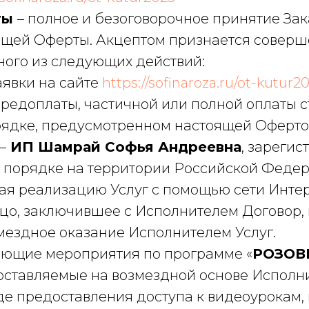
ты
– полное и безоговорочное принятие За
ящей Оферты. Акцептом признается совер
ного из следующих действий:
аявки на сайте
https://sofinaroza.ru/ot-kutur2
предоплаты, частичной или полной оплаты 
рядке, предусмотренном настоящей Оферто
–
ИП Шамрай Софья Андреевна
, зарегис
 порядке на территории Российской Федер
я реализацию Услуг с помощью сети Инте
цо, заключившее с Исполнителем Договор, 
мездное оказание Исполнителем Услуг.
ающие мероприятия по программе «
РОЗОВ
доставляемые на возмездной основе Исполн
де предоставления доступа к видеоурокам, 