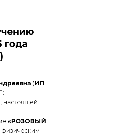
бучению
5 года
)
ндреевна
(
ИП
П:
, настоящей
мме
«РОЗОВЫЙ
м физическим