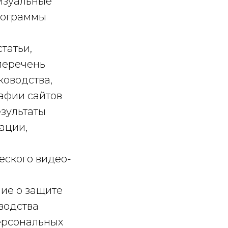
изуальные
программы
статьи,
перечень
ководства,
рафии сайтов
езультаты
ации,
еского видео-
ие о защите
водства
персональных