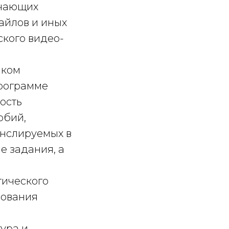
учающих
файлов и иных
ского видео-
иком
рограмме
ость
обий,
анслируемых в
е задания, а
тического
бования
тура и