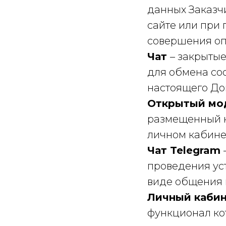
данных Заказч
сайте или при
совершения оп
Чат
– закрыты
для обмена со
настоящего До
Открытый мо
размещенный н
личном кабине
Чат Telegram
проведения ус
виде общения 
Личный каби
функционал ко