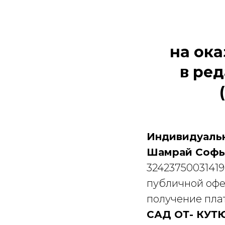
на ока
в ред
Индивидуаль
Шамрай Софь
3242375003141
публичной офе
получение пла
САД ОТ- КУТ