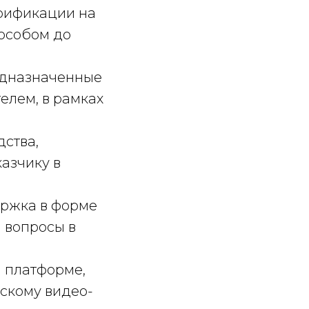
ерификации на
пособом до
едназначенные
лем, в рамках
дства,
азчику в
ржка в форме
 вопросы в
й платформе,
ескому видео-