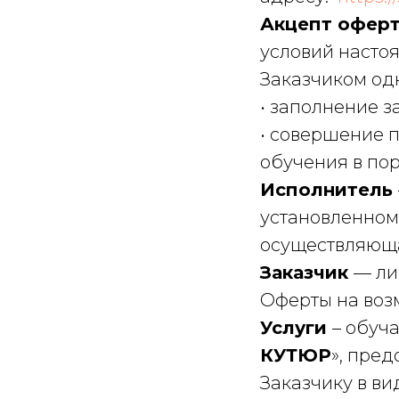
Акцепт офер
условий насто
Заказчиком од
• заполнение з
• совершение 
обучения в по
Исполнитель
установленном
осуществляюща
Заказчик
— ли
Оферты на воз
Услуги
– обуч
КУТЮР
», пре
Заказчику в ви