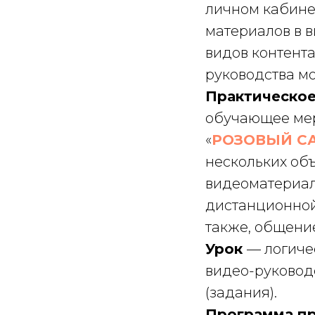
личном кабинет
материалов в в
видов контента
руководства мо
Практическое
обучающее мер
«
РОЗОВЫЙ СА
нескольких об
видеоматериал
дистанционной
также, общение
Урок
— логиче
видео-руковод
(задания).
Программа пр